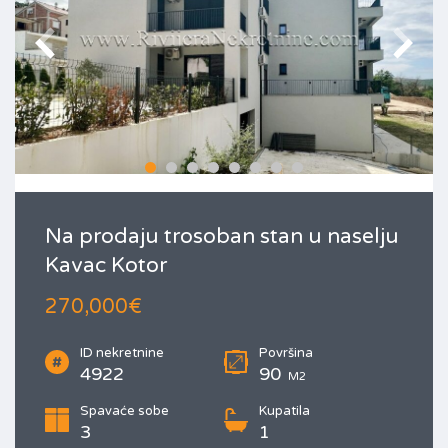
Na prodaju trosoban stan u naselju
Kavac Kotor
270,000€
ID nekretnine
Površina
4922
90
M2
Spavaće sobe
Kupatila
3
1