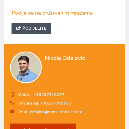
Podijelite na društvenim mrežama
PODIJELITE
Nikola Odalović
Mobilni:
+38267316067
Kancelarija:
+38267788166
Email:
info@rivijeranekretnine.com