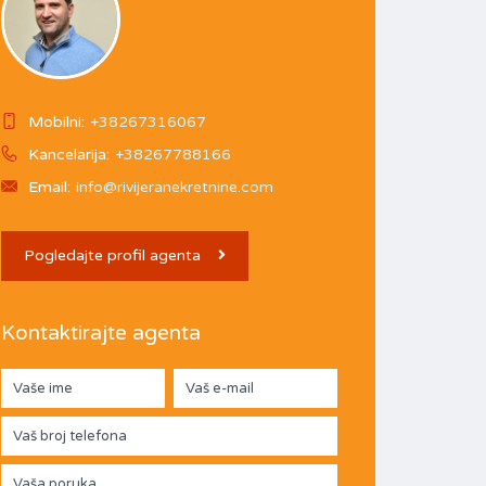
Mobilni:
+38267316067
Kancelarija:
+38267788166
Email:
info@rivijeranekretnine.com
Pogledajte profil agenta
Kontaktirajte agenta