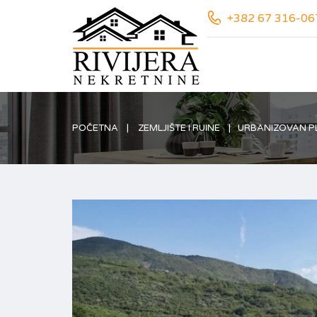
+382 67 316-06
POČETNA
ZEMLJIŠTE I RUINE
URBANIZOVAN PL