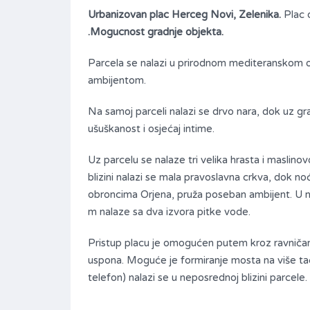
Urbanizovan plac Herceg Novi, Zelenika.
Plac 
.Mogucnost gradnje objekta.
Parcela se nalazi u prirodnom mediteranskom o
ambijentom.
Na samoj parceli nalazi se drvo nara, dok uz gr
ušuškanost i osjećaj intime.
Uz parcelu se nalaze tri velika hrasta i maslin
blizini nalazi se mala pravoslavna crkva, dok 
obroncima Orjena, pruža poseban ambijent. U nep
m nalaze sa dva izvora pitke vode.
Pristup placu je omogućen putem kroz ravničarsk
uspona. Moguće je formiranje mosta na više tača
telefon) nalazi se u neposrednoj blizini parcele