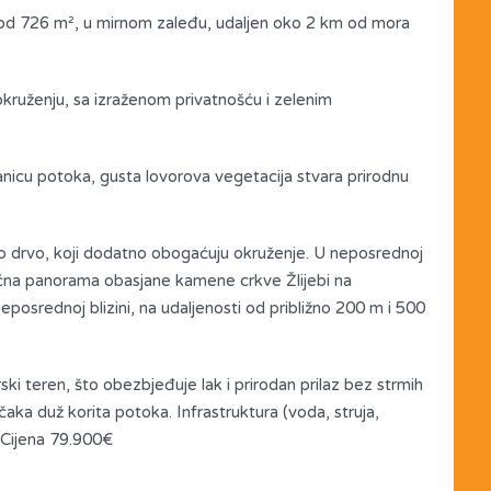
od 726 m², u mirnom zaleđu, udaljen oko 2 km od mora
kruženju, sa izraženom privatnošću i zelenim
anicu potoka, gusta lovorova vegetacija stvara prirodnu
ovo drvo, koji dodatno obogaćuju okruženje. U neposrednoj
noćna panorama obasjane kamene crkve Žlijebi na
osrednoj blizini, na udaljenosti od približno 200 m i 500
i teren, što obezbjeđuje lak i prirodan prilaz bez strmih
ka duž korita potoka. Infrastruktura (voda, struja,
. Cijena 79.900€