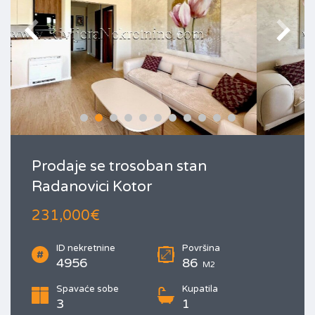
Prodaje se trosoban stan
Radanovici Kotor
231,000€
ID nekretnine
Površina
4956
86
M2
Spavaće sobe
Kupatila
3
1