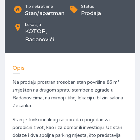
Tip nekretnine
Status
Stan/apartman
Prodaja
Lokacija
KOTOR,
Radanovići
Opis
Na prodaju prostran trosoban stan površine 86 m²,
smješten na drugom spratu stambene zgrade u
Radanovićima, na mirnoj i tihoj lokaciji u blizini salona
Zećanka.
Stan je funkcionalnog rasporeda i pogodan za
porodični život, kao i za odmor ili investiciju. Uz stan
dolaze i dva spoljna parking mjesta, što predstavlja