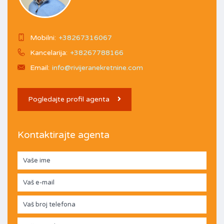
Mobilni:
+38267316067
Kancelarija:
+38267788166
Email:
info@rivijeranekretnine.com
Pogledajte profil agenta
Kontaktirajte agenta