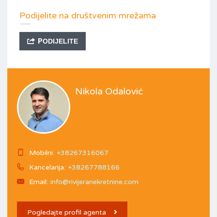
Podijelite na društvenim mrežama
PODIJELITE
Nikola Odalović
Mobilni:
+38267316067
Kancelarija:
+38267788166
Email:
info@rivijeranekretnine.com
Pogledajte profil agenta