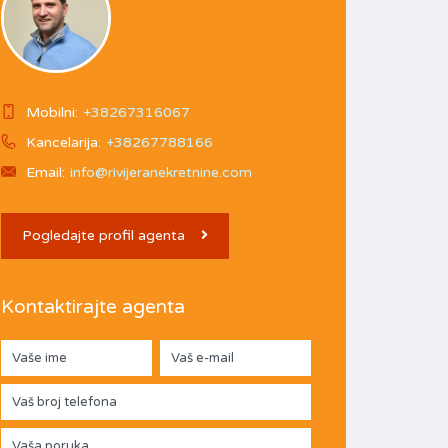
Mobilni:
+38267316067
Kancelarija:
+38267788166
Email:
info@rivijeranekretnine.com
Pogledajte profil agenta
Kontaktirajte agenta