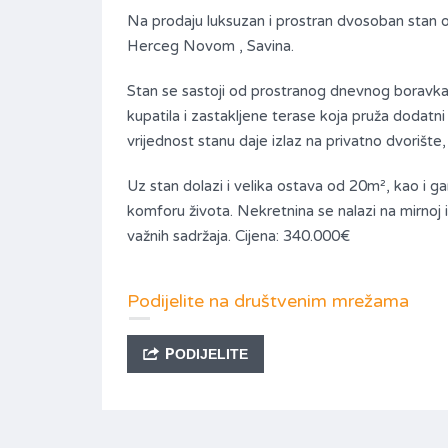
Na prodaju luksuzan i prostran dvosoban stan od
Herceg Novom , Savina.
Stan se sastoji od prostranog dnevnog boravka
kupatila i zastakljene terase koja pruža dodatn
vrijednost stanu daje izlaz na privatno dvorišt
Uz stan dolazi i velika ostava od 20m², kao i g
komforu života. Nekretnina se nalazi na mirnoj i 
važnih sadržaja. Cijena: 340.000€
Podijelite na društvenim mrežama
PODIJELITE