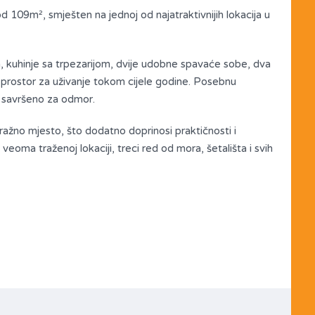
 109m², smješten na jednoj od najatraktivnijih lokacija u
, kuhinje sa trpezarijom, dvije udobne spavaće sobe, dva
i prostor za uživanje tokom cijele godine. Posebnu
e, savršeno za odmor.
aražno mjesto, što dodatno doprinosi praktičnosti i
veoma traženoj lokaciji, treci red od mora, šetališta i svih