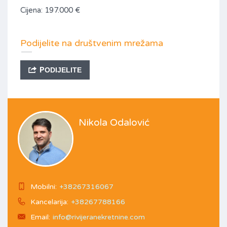
Cijena: 197.000 €
Podijelite na društvenim mrežama
PODIJELITE
Nikola Odalović
Mobilni:
+38267316067
Kancelarija:
+38267788166
Email:
info@rivijeranekretnine.com