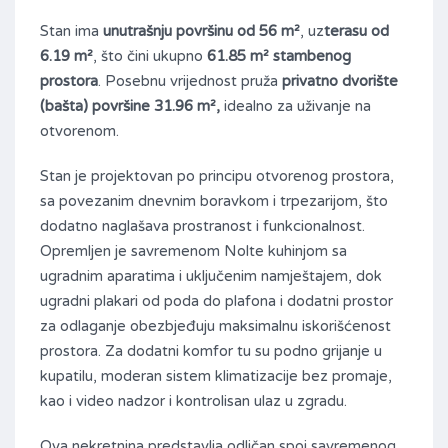
Stan ima
unutrašnju površinu od 56 m²
, uz
terasu od
6.19 m
²
, što čini ukupno
61.85 m²
stambenog
prostora
. Posebnu vrijednost pruža
privatno dvorište
(bašta) površine 31.96 m²
,
idealno za uživanje na
otvorenom.
Stan je projektovan po principu otvorenog prostora,
sa povezanim dnevnim boravkom i trpezarijom, što
dodatno naglašava prostranost i funkcionalnost.
Opremljen je savremenom Nolte kuhinjom sa
ugradnim aparatima i uključenim namještajem, dok
ugradni plakari od poda do plafona i dodatni prostor
za odlaganje obezbjeđuju maksimalnu iskorišćenost
prostora. Za dodatni komfor tu su podno grijanje u
kupatilu, moderan sistem klimatizacije bez promaje,
kao i video nadzor i kontrolisan ulaz u zgradu.
Ova nekretnina predstavlja odličan spoj savremenog