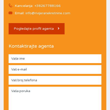
Kancelarija:
+38267788166
Email:
info@rivijeranekretnine.com
Pogledajte profil agenta
Kontaktirajte agenta