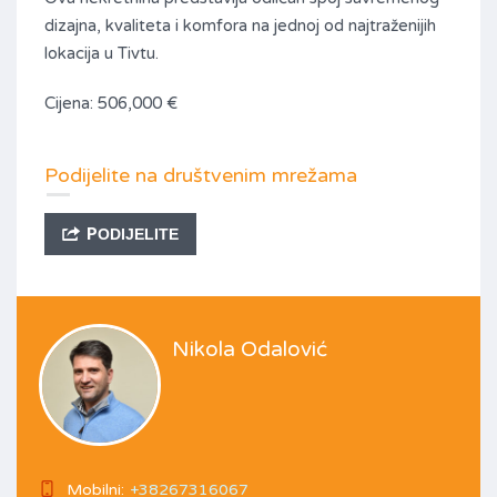
dizajna, kvaliteta i komfora na jednoj od najtraženijih
lokacija u Tivtu.
Cijena: 506,000 €
Podijelite na društvenim mrežama
PODIJELITE
Nikola Odalović
Mobilni:
+38267316067