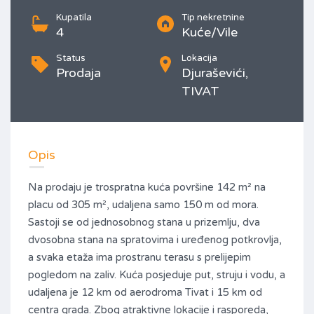
Kupatila
Tip nekretnine
4
Kuće/Vile
Status
Lokacija
Prodaja
Djuraševići,
TIVAT
Opis
Na prodaju je trospratna kuća površine 142 m² na
placu od 305 m², udaljena samo 150 m od mora.
Sastoji se od jednosobnog stana u prizemlju, dva
dvosobna stana na spratovima i uređenog potkrovlja,
a svaka etaža ima prostranu terasu s prelijepim
pogledom na zaliv. Kuća posjeduje put, struju i vodu, a
udaljena je 12 km od aerodroma Tivat i 15 km od
centra grada. Zbog atraktivne lokacije i rasporeda,