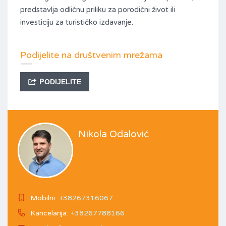
predstavlja odličnu priliku za porodični život ili
investiciju za turističko izdavanje.
Podijelite na društvenim mrežama
PODIJELITE
Nikola Odalović
Mobilni:
+38267316067
Kancelarija:
+38267788166