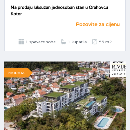
Na prodaju luksuzan jednosoban stan u Orahovcu
Kotor
Pozovite za cijenu
1 spavaće sobe
1 kupatila
55 m2
PRODAJA