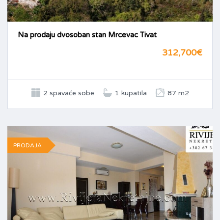
Na prodaju dvosoban stan Mrcevac Tivat
312,700€
2 spavaće sobe
1 kupatila
87 m2
PRODAJA