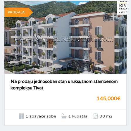
PRODAJA
Na prodaju jednosoban stan u luksuznom stambenom
kompleksu Tivat
145,000€
1 spavaće sobe
1 kupatila
38 m2