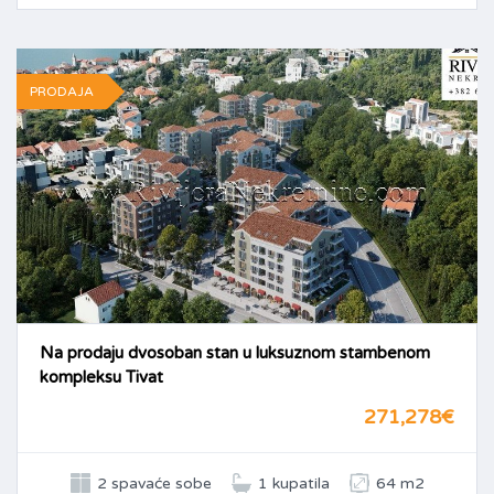
PRODAJA
Na prodaju dvosoban stan u luksuznom stambenom
kompleksu Tivat
271,278€
2 spavaće sobe
1 kupatila
64 m2