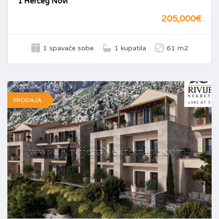
1 Herceg Novi
205,000€
1 spavaće sobe
1 kupatila
61 m2
PRODAJA