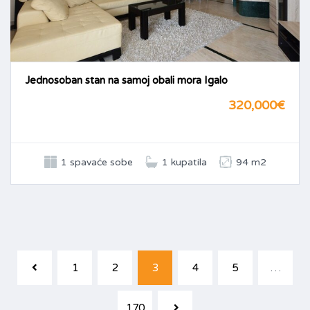
Jednosoban stan na samoj obali mora Igalo
320,000€
1 spavaće sobe
1 kupatila
94 m2
1
2
3
4
5
…
170