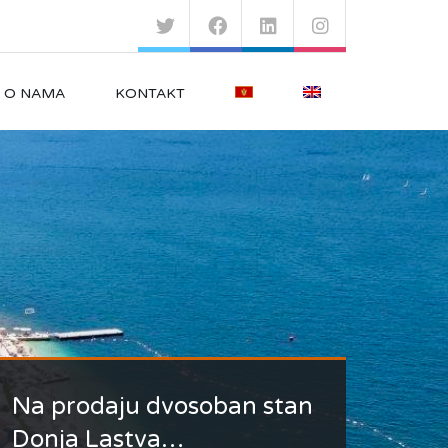
O NAMA
KONTAKT
Na prodaju dvosoban stan
Na prodaju dvosoban stan
Na prodaju je svijetao i
Kuca na obali mora
u Luksuznom…
Donja Lastva…
prostran…