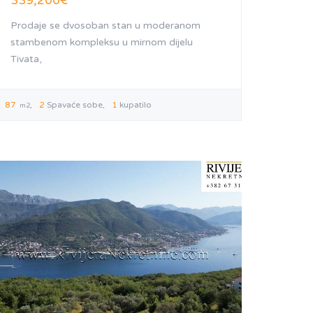
339,200€
Prodaje se dvosoban stan u moderanom
stambenom kompleksu u mirnom dijelu
Tivata,
87
2
Spavaće sobe
1
kupatilo
m2