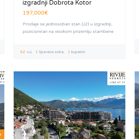
izgradnji Dobrota Kotor
197,000€
Prodaje se jednosoban stan (J2) u izgradnji,
pozicioniran na visokom prizemlju stambene
62
1
Spavaća soba
1
kupatilo
m2
a