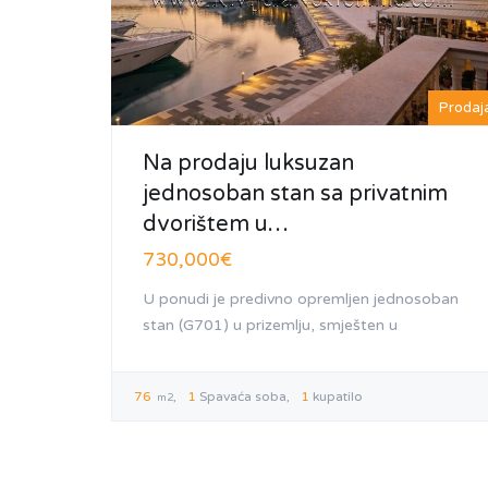
Prodaj
Na prodaju luksuzan
jednosoban stan sa privatnim
dvorištem u…
730,000€
U ponudi je predivno opremljen jednosoban
stan (G701) u prizemlju, smješten u
76
1
Spavaća soba
1
kupatilo
m2